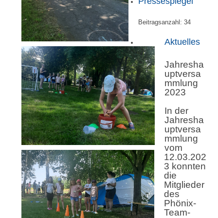
Pressespiegel
Beitragsanzahl:
34
Aktuelles
Jahresha
uptversa
mmlung
2023
In der
Jahresha
uptversa
mmlung
vom
12.03.202
3 konnten
die
Mitglieder
des
Phönix-
Team-