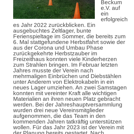
Beckum
e.V. auf
ein
erfolgreich
es Jahr 2022 zurückblicken. Ein
ausgebuchtes Zeltlager, bunte
Ferienspieltage im Sommer, die bereits zum
6. Mal stattgefundene Herbstfahrt sowie der
aus der Corona und Umbau Phase
zurückgekehrte Herbstzauber im
Freizeithaus konnten viele Kinderherzen
zum Strahlen bringen. Im Februar letzten
Jahres musste der Verein nach
mehrmaligen Einbrüchen und Diebstählen
unter Anderem von Elektrokabeln in ein
neues Lager umziehen. An zwei Samstagen
konnten mit vereinter Kraft alle wichtigen
Materialien an ihren neuen Platz gebracht
werden. Bei der Jahreshauptversammlung
wurden drei neue Vereinsmitglieder
aufgenommen, die das Team in den
kommenden Jahren tatkräftig unterstützen
wollen. Für das Jahr 2023 ist der Verein mit
der Planung bereits gestartet. Nach